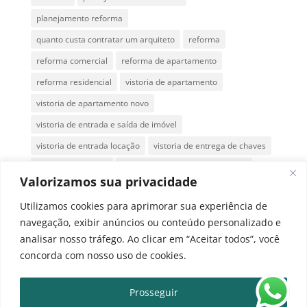
planejamento reforma
quanto custa contratar um arquiteto
reforma
reforma comercial
reforma de apartamento
reforma residencial
vistoria de apartamento
vistoria de apartamento novo
vistoria de entrada e saída de imóvel
vistoria de entrada locação
vistoria de entrega de chaves
vistoria de imóveis
vistoria de imóveis em São Paulo
Valorizamos sua privacidade
vistoria de imóvel antes da entrega das chaves
Utilizamos cookies para aprimorar sua experiência de
vistoria de imóvel novo
vistoria de imóvel para locação
navegação, exibir anúncios ou conteúdo personalizado e
vistoria de locação
vistoria de recebimento de chaves
analisar nosso tráfego. Ao clicar em “Aceitar todos”, você
vistoria para locação
vistoria técnica de imóvel.
concorda com nosso uso de cookies.
Prosseguir