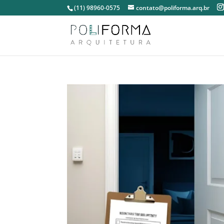
(11) 98960-0575
contato@poliforma.arq.br